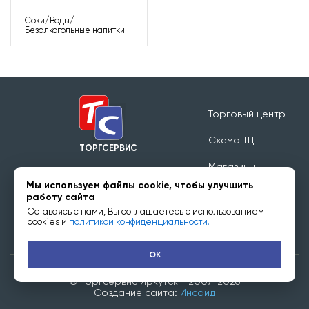
Детское питание
Соки/Воды/
Безалкогольные напитки
Заморозка
Кондитерские изделия/Конфеты/Шоколад
Торговый центр
Консервация
Схема ТЦ
ТОРГСЕРВИС
Мед
Магазины
Режим работы 09:00 - 20:00
Мы используем файлы cookie, чтобы улучшить
Обратная связь
работу сайта
Мясной гастроном
Оставаясь с нами, Вы соглашаетесь с использованием
Арендаторам
cookies и
политикой конфиденциальности.
Овощи/Фрукты/Сухофрукты/Семечки
OK
© Торгсервис Иркутск - 2007-2026
Рыбный гастроном
Создание сайта:
Инсайд