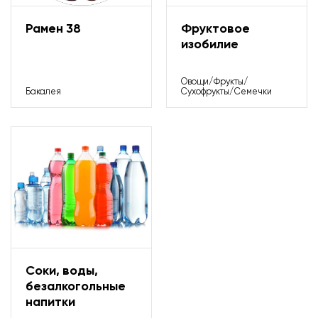
Зоотовары
Рамен 38
Фруктовое
изобилие
Косметика/Бытовая химия
Овощи/Фрукты/
Красота и здоровье
Бакалея
Сухофрукты/Семечки
Магазин игрушек
Одежда и обувь
Продукты питания
Алкогольные напитки
Соки, воды,
безалкогольные
Бакалея
напитки