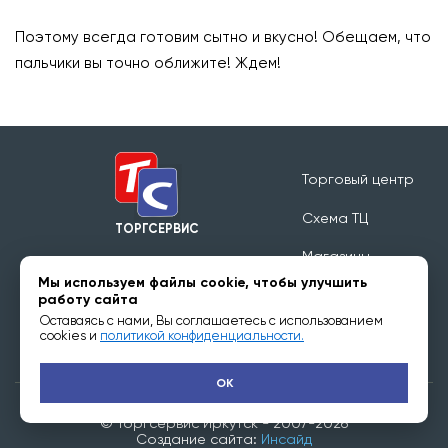
⠀
Поэтому всегда готовим сытно и вкусно! Обещаем, что
пальчики вы точно оближите! Ждем!
Торговый центр
Схема ТЦ
ТОРГСЕРВИС
Магазины
Режим работы 09:00 - 20:00
Мы используем файлы cookie, чтобы улучшить
Обратная связь
работу сайта
Оставаясь с нами, Вы соглашаетесь с использованием
Арендаторам
cookies и
политикой конфиденциальности.
OK
© Торгсервис Иркутск - 2007-2026
Создание сайта:
Инсайд