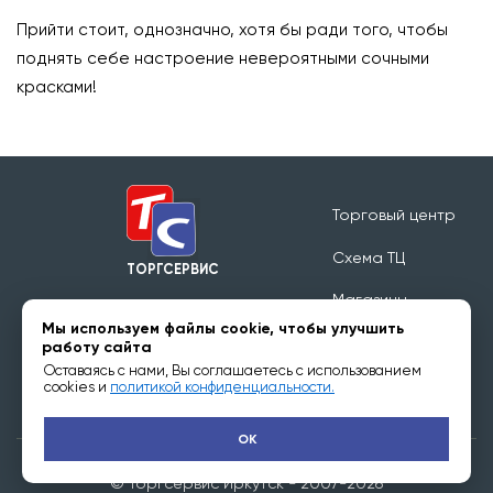
⠀
Прийти стоит, однозначно, хотя бы ради того, чтобы
поднять себе настроение невероятными сочными
красками!
Торговый центр
Схема ТЦ
ТОРГСЕРВИС
Магазины
Режим работы 09:00 - 20:00
Мы используем файлы cookie, чтобы улучшить
Обратная связь
работу сайта
Оставаясь с нами, Вы соглашаетесь с использованием
Арендаторам
cookies и
политикой конфиденциальности.
OK
© Торгсервис Иркутск - 2007-2026