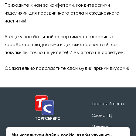
Приходите к нам за конфетами, кондитерскими
изделиями для праздничного стола и ежедневного
чаепития!
⠀
А еще у нас большой ассортимент подарочных
коробок со сладостями и детских презентов! Без
покупки вы точно не уйдете! И мы этого не советуем!
⠀
Обязательно подсластите свои будни яркими вкусами!
Торговый центр
Схема ТЦ
ТОРГСЕРВИС
Магазины
Режим работы 09:00 - 20:00
Мы используем файлы cookie, чтобы улучшить