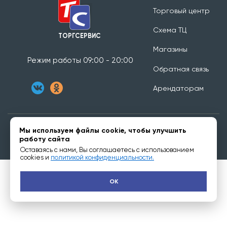
Торговый центр
Схема ТЦ
ТОРГСЕРВИС
Магазины
Режим работы 09:00 - 20:00
Обратная связь
Арендаторам
Мы используем файлы cookie, чтобы улучшить
© Торгсервис Иркутск - 2007-2026
работу сайта
Создание сайта:
Инсайд
Оставаясь с нами, Вы соглашаетесь с использованием
cookies и
политикой конфиденциальности.
OK